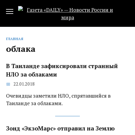
Перейти
к
содержанию
ГЛАВНАЯ
облака
В Таиланде зафиксировали странный
НЛО за облаками
22.01.2018
Очевидцы заметили НЛО, спрятавшийся в
Таиланде за облаками.
Зонд «ЭкзоМарс» отправил на Землю