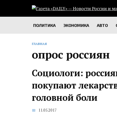
Перейти
к
содержанию
ПОЛИТИКА
ЭКОНОМИКА
АВТО
ГЛАВНАЯ
опрос россиян
Социологи: россия
покупают лекарств
головной боли
11.05.2017