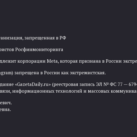
ганизация, запрещенная в РФ
рористов Росфинмониторинга
адлежит корпорации Meta, которая признана в России экст
agram) запрещена в России как экстремистская.
ние «GazetaDaily.ru» (реестровая запись ЭЛ № ФС 77 — 67944
 связи, информационных технологий и массовых коммуника
евич.
евна.