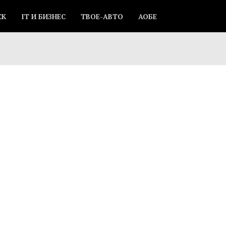
СК
IT И БИЗНЕС
ТВОЕ-АВТО
АОБЕ