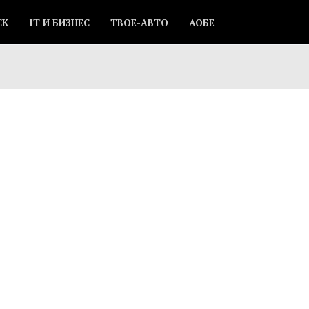
СК
IT И БИЗНЕС
ТВОЕ-АВТО
АОБЕ