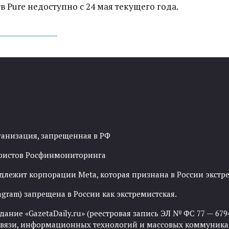
 Pure недоступно с 24 мая текущего года.
ганизация, запрещенная в РФ
рористов Росфинмониторинга
адлежит корпорации Meta, которая признана в России экст
agram) запрещена в России как экстремистская.
ние «GazetaDaily.ru» (реестровая запись ЭЛ № ФС 77 — 67944
 связи, информационных технологий и массовых коммуника