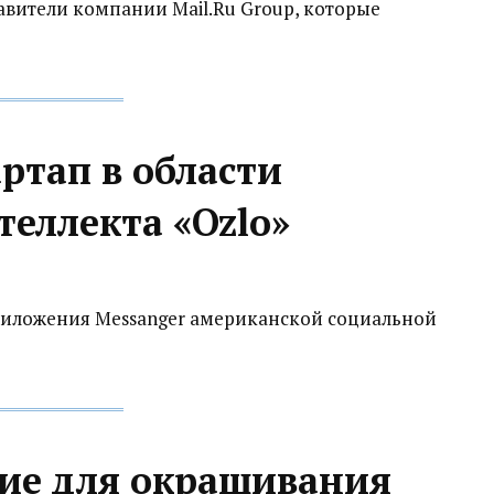
тавители компании Mail.Ru Group, которые
артап в области
теллекта «Ozlo»
риложения Messanger американской социальной
ие для окрашивания