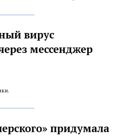
ый вирус‍
через мессенджер
ики.
перского» придумала