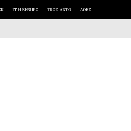
СК
IT И БИЗНЕС
ТВОЕ-АВТО
АОБЕ