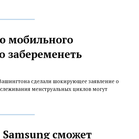
ю мобильного
 забеременеть
 Вашингтона сделали шокирующее заявление о
тслеживания менструальных циклов могут
 Samsung сможет