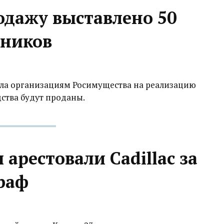
одажу выставлено 50
жников
дала организациям Росимущества на реализацию
дства будут проданы.
арестовали Cadillac за
раф