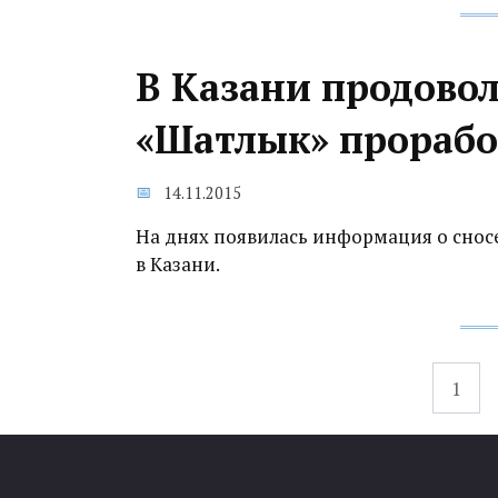
В Казани продово
«Шатлык» прорабо
14.11.2015
На днях появилась информация о снос
в Казани.
Навигация
1
по
записям