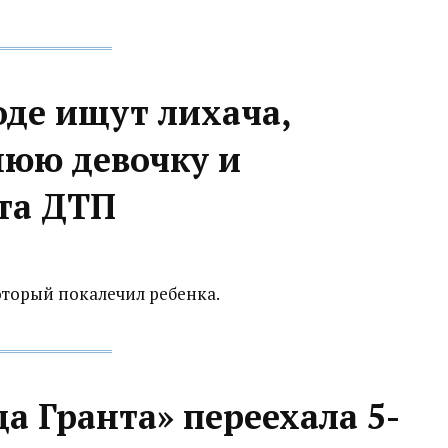
оде ищут лихача,
нюю девочку и
ста ДТП
торый покалечил ребенка.
а Гранта» переехала 5-