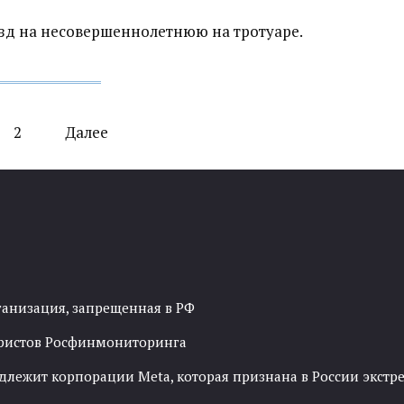
зд на несовершеннолетнюю на тротуаре.
2
Далее
ганизация, запрещенная в РФ
рористов Росфинмониторинга
адлежит корпорации Meta, которая признана в России экст