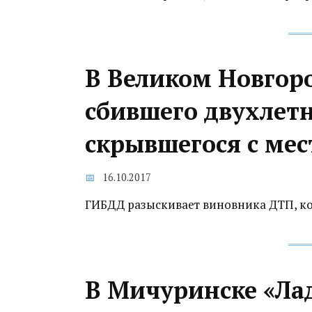
В Великом Новгор
сбившего двухлет
скрывшегося с ме
16.10.2017
ГИБДД разыскивает виновника ДТП, ко
В Мичуринске «Лад