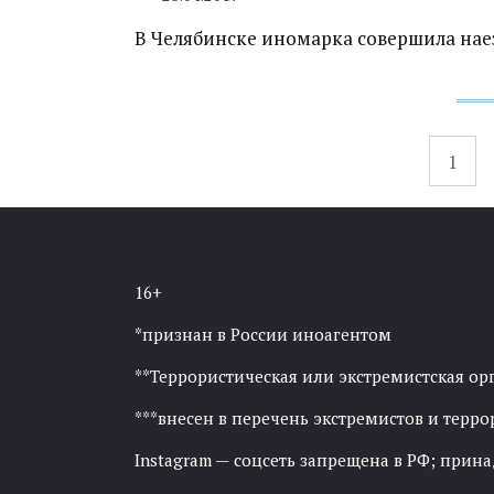
В Челябинске иномарка совершила нае
Навигация
1
по
записям
16+
*признан в России иноагентом
**Террористическая или экстремистская ор
***внесен в перечень экстремистов и тер
Instagram — соцсеть запрещена в РФ; прин