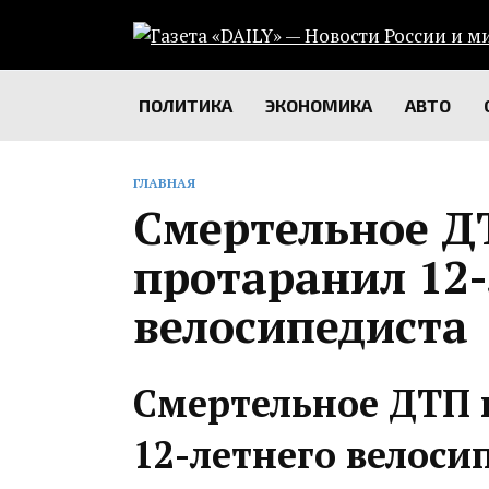
Перейти
к
содержанию
ПОЛИТИКА
ЭКОНОМИКА
АВТО
ГЛАВНАЯ
Смертельное ДТ
протаранил 12-
велосипедиста
Смертельное ДТП в
12-летнего велоси