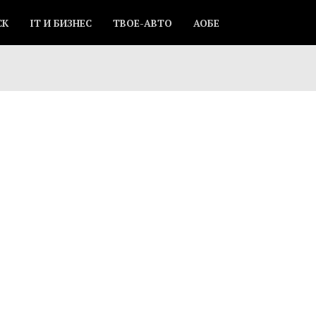
СК
IT И БИЗНЕС
ТВОЕ-АВТО
АОБЕ