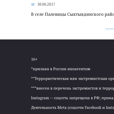
30.06.2017
В селе Палевицы Сыктывдинского райо
16+
*признан в России иноагентом
**Террористическая или экстремистская ор
***внесен в перечень экстремистов и тер
Instagram — соцсеть запрещена в РФ; прин
Деятельность Meta (соцсети Facebook и Inst