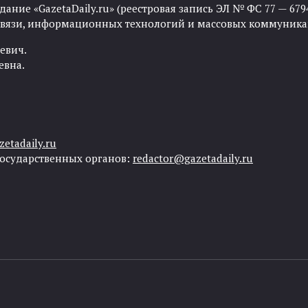
ние «GazetaDaily.ru» (реестровая запись ЭЛ № ФС 77 — 67944
 связи, информационных технологий и массовых коммуника
евич.
евна.
etadaily.ru
государственных органов:
redactor@gazetadaily.ru