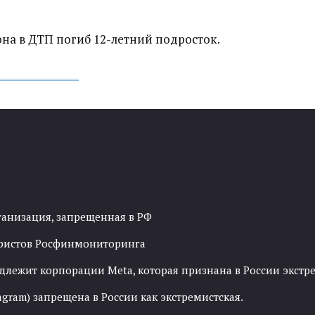
на в ДТП погиб 12-летний подросток.
ганизация, запрещенная в РФ
рористов Росфинмониторинга
адлежит корпорации Meta, которая признана в России экст
agram) запрещена в России как экстремистская.