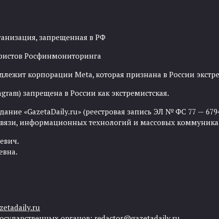
ганизация, запрещенная в РФ
рористов Росфинмониторинга
адлежит корпорации Meta, которая признана в России экст
agram) запрещена в России как экстремистская.
ние «GazetaDaily.ru» (реестровая запись ЭЛ № ФС 77 — 67944
 связи, информационных технологий и массовых коммуника
евич.
евна.
etadaily.ru
государственных органов:
redactor@gazetadaily.ru