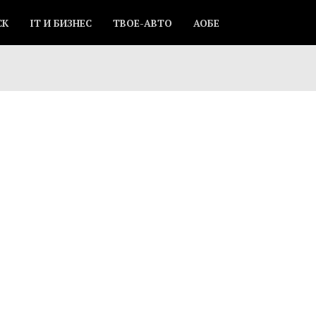
СК
IT И БИЗНЕС
ТВОЕ-АВТО
АОБЕ