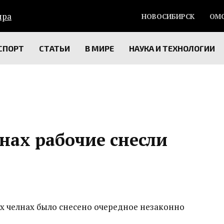
НОВОСИБИРСК
ОМ
СПОРТ
СТАТЬИ
В МИРЕ
НАУКА И ТЕХНОЛОГИИ
нах рабочие снесли
х челнах было снесено очередное незаконно