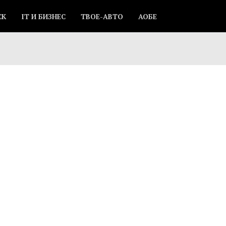
СК
IT И БИЗНЕС
ТВОЕ-АВТО
АОБЕ