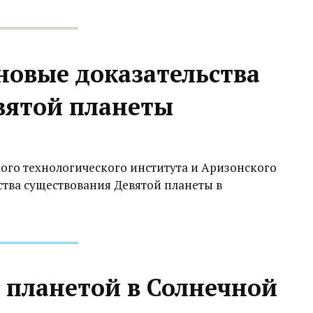
новые доказательства
вятой планеты
го технологического института и Аризонского
ства существования Девятой планеты в
 планетой в Солнечной