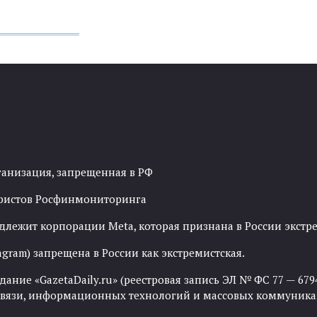
ганизация, запрещенная в РФ
рористов Росфинмониторинга
адлежит корпорации Meta, которая признана в России экст
agram) запрещена в России как экстремистская.
ние «GazetaDaily.ru» (реестровая запись ЭЛ № ФС 77 — 67944
 связи, информационных технологий и массовых коммуника