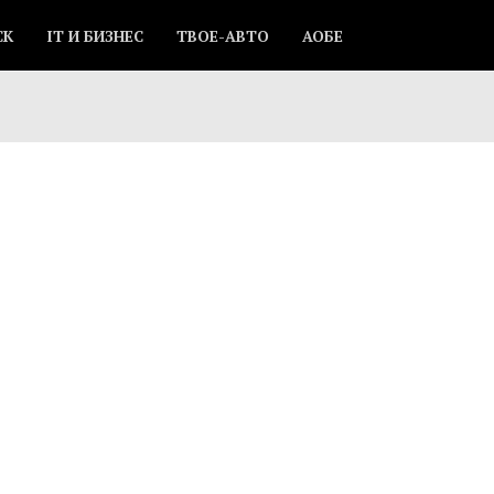
СК
IT И БИЗНЕС
ТВОЕ-АВТО
АОБЕ