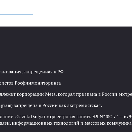
ганизация, запрещенная в РФ
рористов Росфинмониторинга
адлежит корпорации Meta, которая признана в России экст
agram) запрещена в России как экстремистская.
ние «GazetaDaily.ru» (реестровая запись ЭЛ № ФС 77 — 67944
 связи, информационных технологий и массовых коммуника