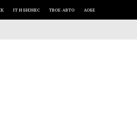
СК
IT И БИЗНЕС
ТВОЕ-АВТО
АОБЕ