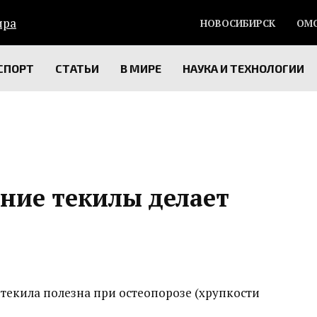
НОВОСИБИРСК
ОМ
СПОРТ
СТАТЬИ
В МИРЕ
НАУКА И ТЕХНОЛОГИИ
ние текилы делает
текила полезна при остеопорозе (хрупкости