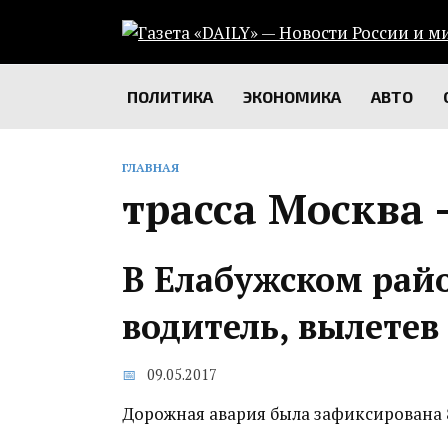
Перейти
к
содержанию
ПОЛИТИКА
ЭКОНОМИКА
АВТО
ГЛАВНАЯ
трасса Москва 
В Елабужском рай
водитель, вылетев
09.05.2017
Дорожная авария была зафиксирована 8