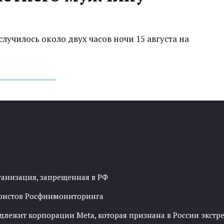
училось около двух часов ночи 15 августа на
ганизация, запрещенная в РФ
рористов Росфинмониторинга
адлежит корпорации Meta, которая признана в России экст