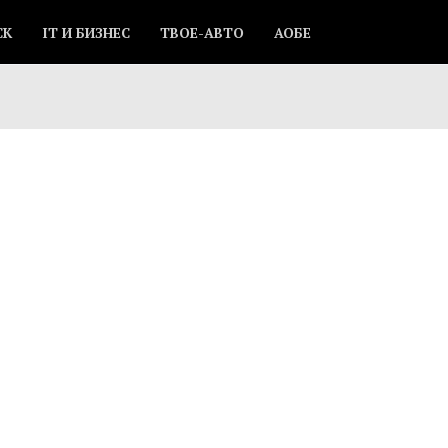
СК
IT И БИЗНЕС
ТВОЕ-АВТО
АОБЕ