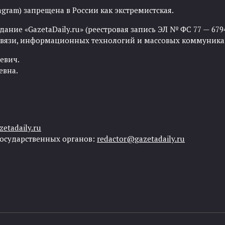
agram) запрещена в России как экстремистская.
ние «GazetaDaily.ru» (реестровая запись ЭЛ № ФС 77 — 67944
 связи, информационных технологий и массовых коммуника
евич.
евна.
etadaily.ru
государственных органов:
redactor@gazetadaily.ru