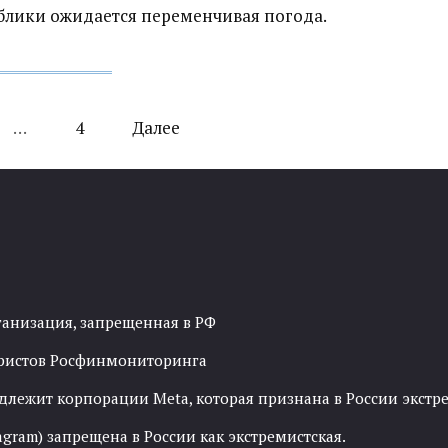
ублики ожидается переменчивая погода.
…
4
Далее
ганизация, запрещенная в РФ
рористов Росфинмониторинга
адлежит корпорации Meta, которая признана в России экст
agram) запрещена в России как экстремистская.