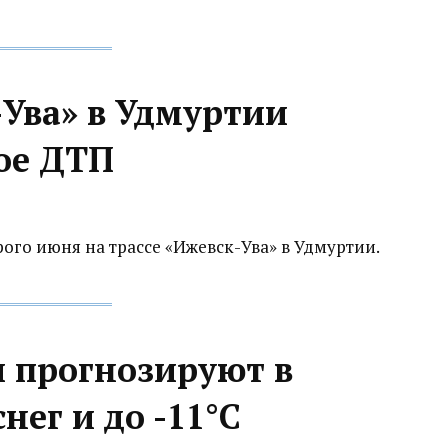
-Ува» в Удмуртии
ое ДТП
го июня на трассе «Ижевск-Ува» в Удмуртии.
и прогнозируют в
нег и до -11°С