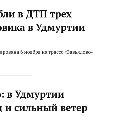
бли в ДТП трех
овика в Удмуртии
рована 6 ноября на трассе «Завьялово-
: в Удмуртии
 и сильный ветер