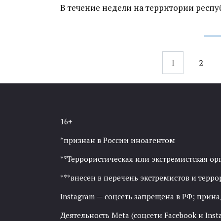
В течение недели на территории респ
Навигация
1
2
по
записям
16+
*признан в России иноагентом
**Террористическая или экстремистская ор
***внесен в перечень экстремистов и тер
Instagram — соцсеть запрещена в РФ; прин
Деятельность Meta (соцсети Facebook и Inst