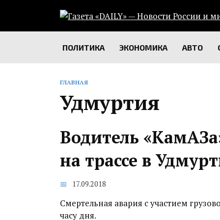
Перейти
к
содержанию
ПОЛИТИКА
ЭКОНОМИКА
АВТО
ГЛАВНАЯ
Удмуртия
Водитель «КамАЗа»
на трассе в Удмур
17.09.2018
Смертельная авария с участием грузов
часу дня.