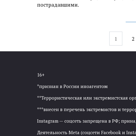
пострадавшими.
Навигация
1
2
по
записям
16+
*признан в России иноагентом
**Террористическая или экстремистская ор
***внесен в перечень экстремистов и тер
Instagram — соцсеть запрещена в РФ; прин
Деятельность Meta (соцсети Facebook и Inst