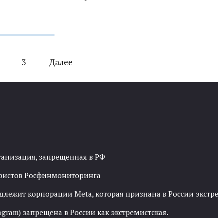
3
Далее
ганизация, запрещенная в РФ
рористов Росфинмониторинга
адлежит корпорации Meta, которая признана в России экст
agram) запрещена в России как экстремистская.