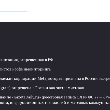
ганизация, запрещенная в РФ
рористов Росфинмониторинга
адлежит корпорации Meta, которая признана в России экст
agram) запрещена в России как экстремистская.
ние «GazetaDaily.ru» (реестровая запись ЭЛ № ФС 77 — 67944
 связи, информационных технологий и массовых коммуника