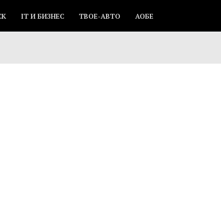
СК
IT И БИЗНЕС
ТВОЕ-АВТО
АОБЕ