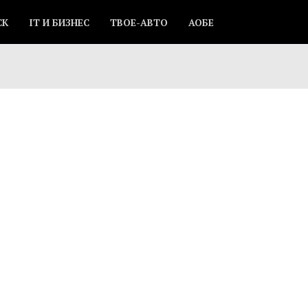
СК
IT И БИЗНЕС
ТВОЕ-АВТО
АОБЕ