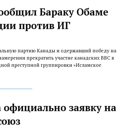
ообщил Бараку Обаме
ции против ИГ
альную партию Канады и одержавший победу на
намерении прекратить участие канадских ВВС в
ной преступной группировки «Исламское
а официально заявку на
союз