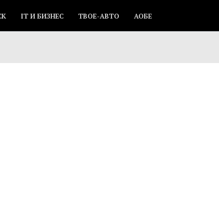
СК
IT И БИЗНЕС
ТВОЕ-АВТО
АОБЕ