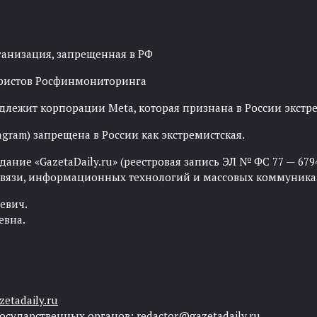
ганизация, запрещенная в РФ
рористов Росфинмониторинга
адлежит корпорации Meta, которая признана в России экст
agram) запрещена в России как экстремистская.
ние «GazetaDaily.ru» (реестровая запись ЭЛ № ФС 77 — 67944
 связи, информационных технологий и массовых коммуника
евич.
евна.
etadaily.ru
государственных органов:
redactor@gazetadaily.ru