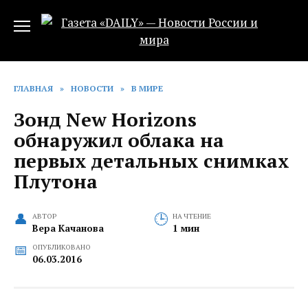
Перейти
к
содержанию
ГЛАВНАЯ
»
НОВОСТИ
»
В МИРЕ
Зонд New Horizons
обнаружил облака на
первых детальных снимках
Плутона
АВТОР
НА ЧТЕНИЕ
Вера Качанова
1 мин
ОПУБЛИКОВАНО
06.03.2016