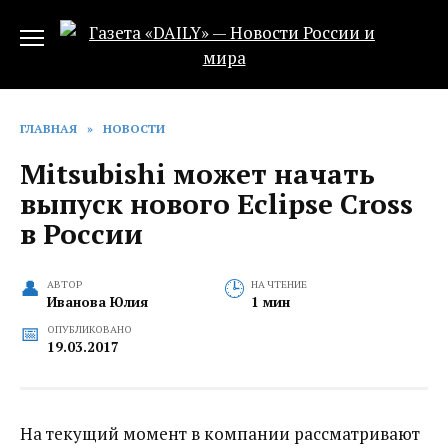
Перейти
к
содержанию
ГЛАВНАЯ
»
НОВОСТИ
Mitsubishi может начать
выпуск нового Eclipse Cross
в России‍
АВТОР
НА ЧТЕНИЕ
Иванова Юлия
1 мин
ОПУБЛИКОВАНО
19.03.2017
На текущий момент в компании рассматривают