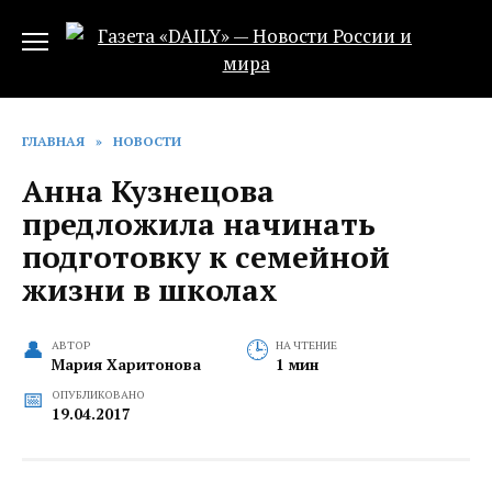
Перейти
к
содержанию
ГЛАВНАЯ
»
НОВОСТИ
Анна Кузнецова
предложила начинать
подготовку к семейной
жизни в школах
АВТОР
НА ЧТЕНИЕ
Мария Харитонова
1 мин
ОПУБЛИКОВАНО
19.04.2017