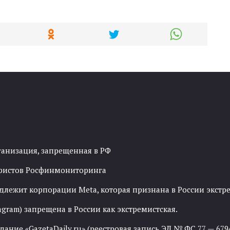
ганизация, запрещенная в РФ
рористов Росфинмониторинга
адлежит корпорации Meta, которая признана в России экст
agram) запрещена в России как экстремистская.
ние «GazetaDaily.ru» (реестровая запись ЭЛ № ФС 77 — 67944