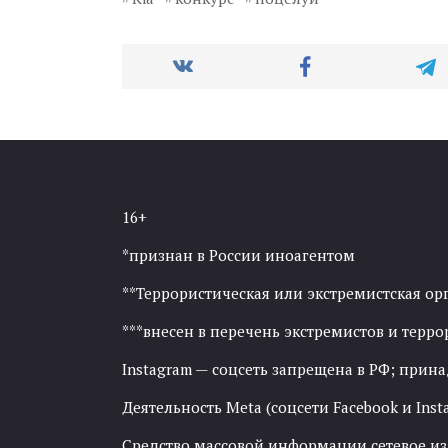
16+
*признан в России иноагентом
**Террористическая или экстремистская ор
***внесен в перечень экстремистов и тер
Instagram — соцсеть запрещена в РФ; прин
Деятельность Meta (соцсети Facebook и Inst
Средство массовой информации сетевое изда