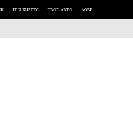
СК
IT И БИЗНЕС
ТВОЕ-АВТО
АОБЕ