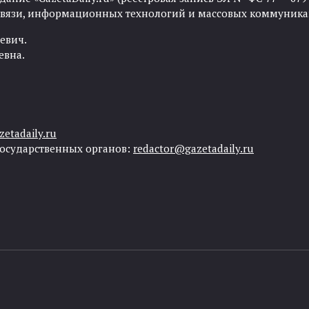
 связи, информационных технологий и массовых коммуника
евич.
евна.
etadaily.ru
государственных органов:
redactor@gazetadaily.ru