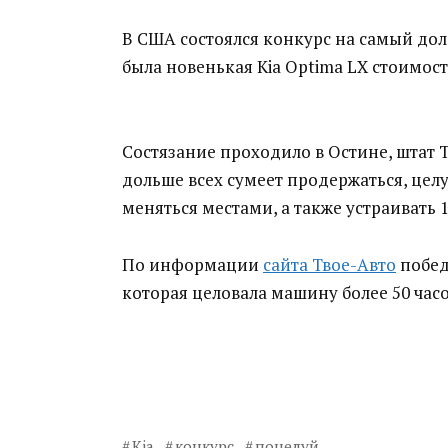
В США состоялся конкурс на самый до
была новенькая Kia Optima LX стоимост
Состязание проходило в Остине, штат Т
дольше всех сумеет продержаться, цел
меняться местами, а также устраивать
По информации
сайта Твое-Авто
побед
которая целовала машину более 50 часо
Kia
конкурс
поцелуй