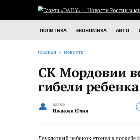
Перейти
к
содержанию
ПОЛИТИКА
ЭКОНОМИКА
АВТО
ГЛАВНАЯ
»
НОВОСТИ
СК Мордовии во
гибели ребенка
АВТОР
Иванова Юлия
Двухлетний ребенок утонул в погребе с