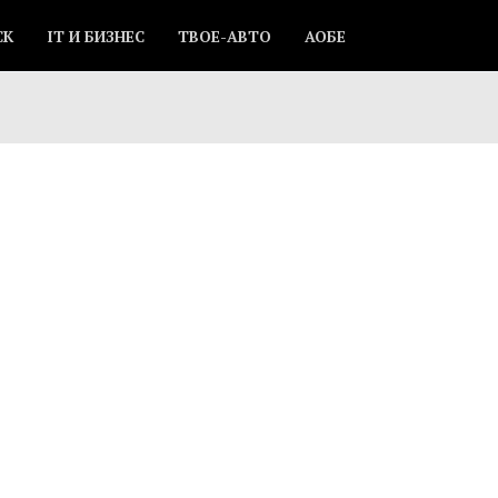
СК
IT И БИЗНЕС
ТВОЕ-АВТО
АОБЕ