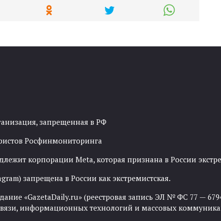
ганизация, запрещенная в РФ
рористов Росфинмониторинга
адлежит корпорации Meta, которая признана в России экст
agram) запрещена в России как экстремистская.
ние «GazetaDaily.ru» (реестровая запись ЭЛ № ФС 77 — 67944
 связи, информационных технологий и массовых коммуника