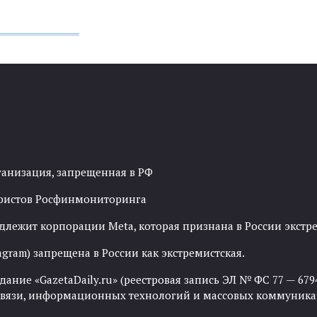
ганизация, запрещенная в РФ
рористов Росфинмониторинга
адлежит корпорации Meta, которая признана в России экст
agram) запрещена в России как экстремистская.
ние «GazetaDaily.ru» (реестровая запись ЭЛ № ФС 77 — 67944
 связи, информационных технологий и массовых коммуника