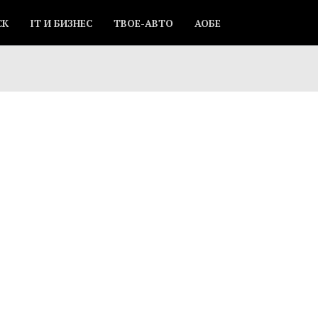
СК
IT И БИЗНЕС
ТВОЕ-АВТО
АОБЕ