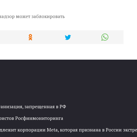
надзор может заблокировать
ганизация, запрещенная в РФ
рористов Росфинмониторинга
адлежит корпорации Meta, которая признана в России экст