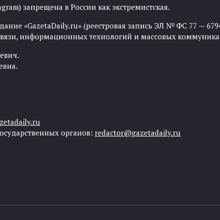
agram) запрещена в России как экстремистская.
ние «GazetaDaily.ru» (реестровая запись ЭЛ № ФС 77 — 67944
 связи, информационных технологий и массовых коммуника
евич.
евна.
etadaily.ru
государственных органов:
redactor@gazetadaily.ru