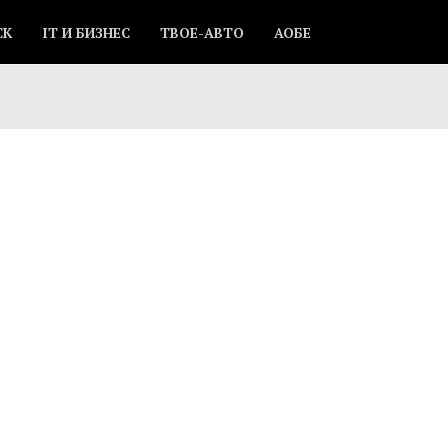
СК
IT И БИЗНЕС
ТВОЕ-АВТО
АОБЕ