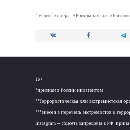
Vimeo
опера
Роскомнадзор
Роском
16+
*признан в России иноагентом
**Террористическая или экстремистская ор
***внесен в перечень экстремистов и тер
Instagram — соцсеть запрещена в РФ; прин