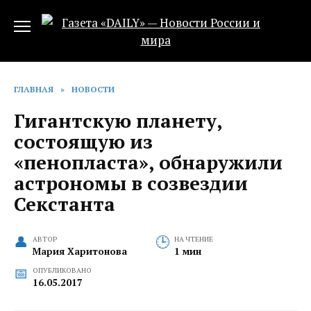
Перейти
к
содержанию
ГЛАВНАЯ
»
НОВОСТИ
Гигантскую планету,
состоящую из
«пенопласта», обнаружили
астрономы в созвездии
Секстанта
АВТОР
НА ЧТЕНИЕ
Мария Харитонова
1 мин
ОПУБЛИКОВАНО
16.05.2017