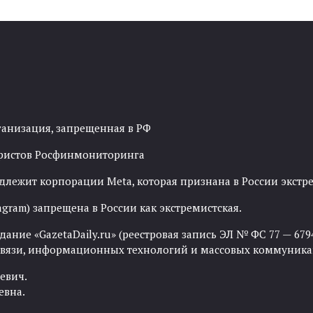
ганизация, запрещенная в РФ
рористов Росфинмониторинга
адлежит корпорации Meta, которая признана в России экст
agram) запрещена в России как экстремистская.
ние «GazetaDaily.ru» (реестровая запись ЭЛ № ФС 77 — 67944
 связи, информационных технологий и массовых коммуника
евич.
евна.