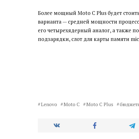
Более мощный Moto C Plus будет стоить
варианта — средней мощности процессо
его четырехядерный аналог, а также п
подзарядки, слот для карты памяти mic
Lenovo
Moto C
Moto C Plus
бюджет