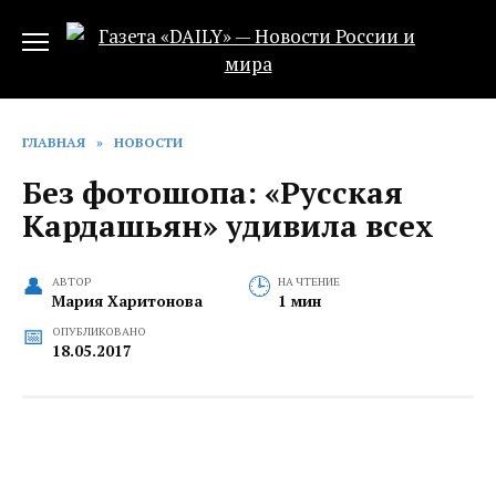
Перейти
к
содержанию
ГЛАВНАЯ
»
НОВОСТИ
Без фотошопа: «Русская
Кардашьян» удивила всех
АВТОР
НА ЧТЕНИЕ
Мария Харитонова
1 мин
ОПУБЛИКОВАНО
18.05.2017