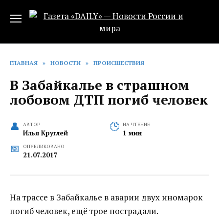
Перейти
к
содержанию
ГЛАВНАЯ
»
НОВОСТИ
»
ПРОИСШЕСТВИЯ
В Забайкалье в страшном
лобовом ДТП погиб человек
АВТОР
НА ЧТЕНИЕ
Илья Круглей
1 мин
ОПУБЛИКОВАНО
21.07.2017
На трассе в Забайкалье в аварии двух иномарок
погиб человек, ещё трое пострадали.