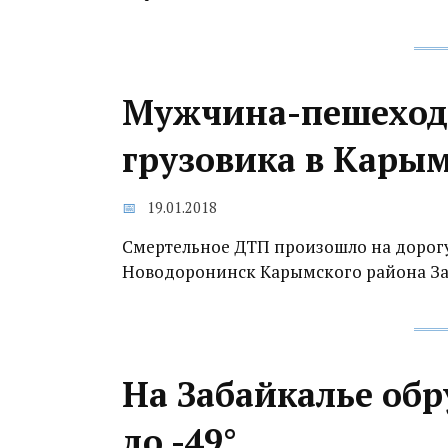
Мужчина-пешеход 
грузовика в Кары
19.01.2018
Смертельное ДТП произошло на дорогу
Новодоронинск Карымского района За
На Забайкалье об
до -49°