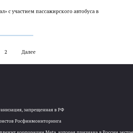
л» с участием пассажирского автобуса в
2
Далее
ганизация, запрещенная в РФ
рористов Росфинмониторинга
адлежит корпорации Meta, которая признана в России экст