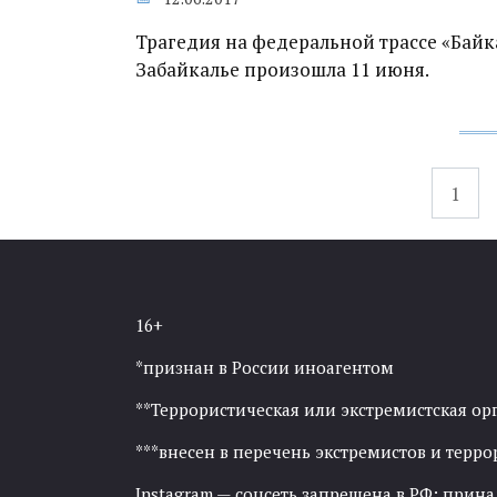
Трагедия на федеральной трассе «Байка
Забайкалье произошла 11 июня.
Навигация
1
по
записям
16+
*признан в России иноагентом
**Террористическая или экстремистская ор
***внесен в перечень экстремистов и тер
Instagram — соцсеть запрещена в РФ; прин