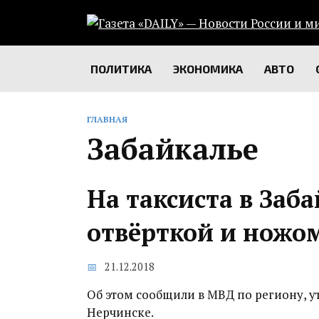
Перейти
к
содержанию
ПОЛИТИКА
ЭКОНОМИКА
АВТО
ГЛАВНАЯ
Забайкалье
На таксиста в Заб
отвёрткой и ножо
21.12.2018
Об этом сообщили в МВД по региону, у
Нерчинске.