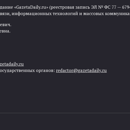
ние «GazetaDaily.ru» (реестровая запись ЭЛ № ФС 77 — 67944
 связи, информационных технологий и массовых коммуника
евич.
евна.
etadaily.ru
государственных органов:
redactor@gazetadaily.ru