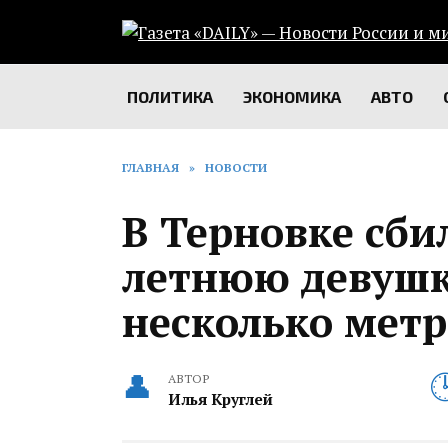
Перейти
к
содержанию
ПОЛИТИКА
ЭКОНОМИКА
АВТО
ГЛАВНАЯ
»
НОВОСТИ
В Терновке сби
летнюю девушку
несколько мет
АВТОР
Илья Круглей