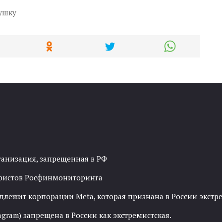
ушку
ганизация, запрещенная в РФ
рористов Росфинмониторинга
адлежит корпорации Meta, которая признана в России экст
agram) запрещена в России как экстремистская.