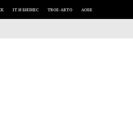
СК
IT И БИЗНЕС
ТВОЕ-АВТО
АОБЕ