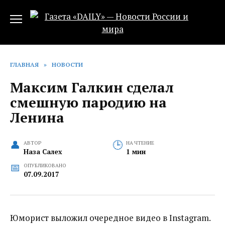
Перейти
к
содержанию
ГЛАВНАЯ
»
НОВОСТИ
Максим Галкин сделал
смешную пародию на
Ленина‍
АВТОР
НА ЧТЕНИЕ
Наза Салех
1 мин
ОПУБЛИКОВАНО
07.09.2017
Юморист выложил очередное видео в Instagram.