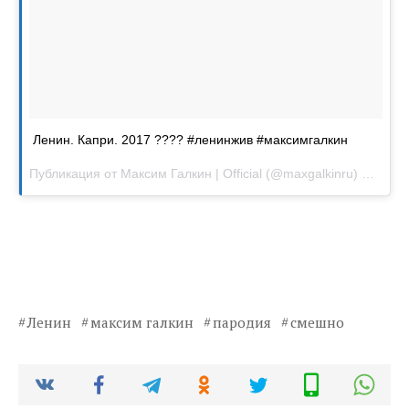
Ленин. Капри. 2017 ???? #ленинжив #максимгалкин
Публикация от Максим Галкин | Official (@maxgalkinru)
Сен 7 2
Ленин
максим галкин
пародия
смешно