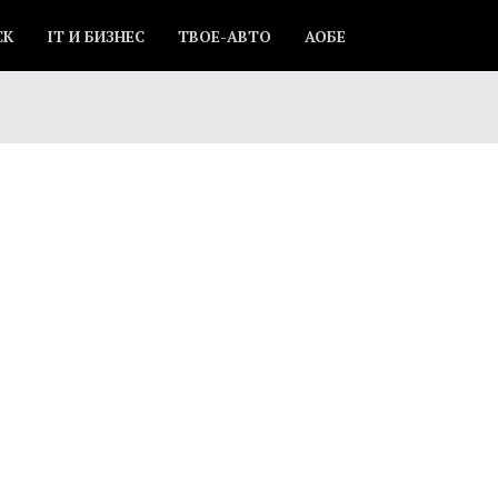
СК
IT И БИЗНЕС
ТВОЕ-АВТО
АОБЕ