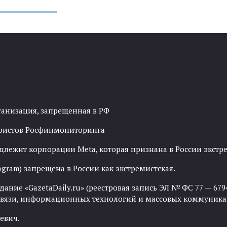
ганизация, запрещенная в РФ
рористов Росфинмониторинга
адлежит корпорации Meta, которая признана в России экст
agram) запрещена в России как экстремистская.
ние «GazetaDaily.ru» (реестровая запись ЭЛ № ФС 77 — 67944
 связи, информационных технологий и массовых коммуника
евич.