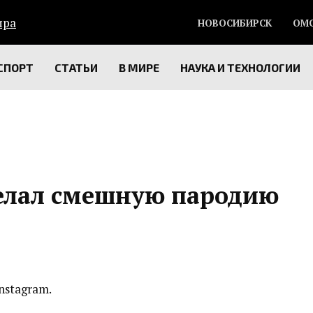
НОВОСИБИРСК
ОМ
СПОРТ
СТАТЬИ
В МИРЕ
НАУКА И ТЕХНОЛОГИИ
елал смешную пародию
nstagram.