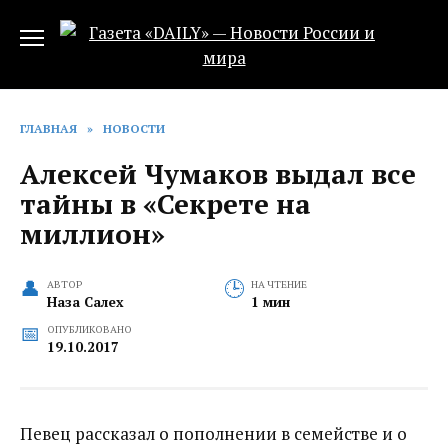
Перейти
к
содержанию
ГЛАВНАЯ
»
НОВОСТИ
Алексей Чумаков выдал все
тайны в «Секрете на
миллион»
АВТОР
НА ЧТЕНИЕ
Наза Салех
1 мин
ОПУБЛИКОВАНО
19.10.2017
Певец рассказал о пополнении в семействе и о