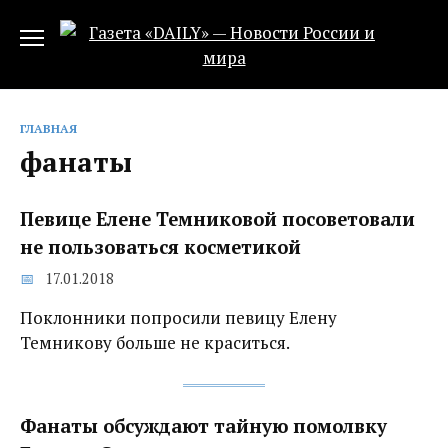
Перейти
к
содержанию
ГЛАВНАЯ
фанаты
Певице Елене Темниковой посоветовали
не пользоваться косметикой
17.01.2018
Поклонники попросили певицу Елену
Темникову больше не краситься.
Фанаты обсуждают тайную помолвку