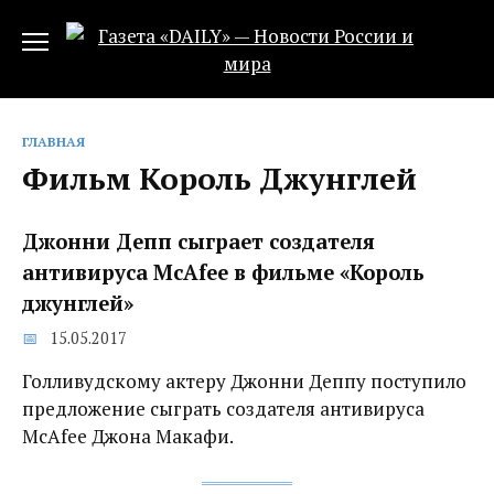
Перейти
к
содержанию
ГЛАВНАЯ
Фильм Король Джунглей
Джонни Депп сыграет создателя
антивируса McAfee в фильме «Король
джунглей»
15.05.2017
Голливудскому актеру Джонни Деппу поступило
предложение сыграть создателя антивируса
McAfee Джона Макафи.