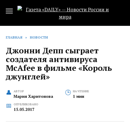
Перейти
к
содержанию
ГЛАВНАЯ
»
НОВОСТИ
Джонни Депп сыграет
создателя антивируса
McAfee в фильме «Король
джунглей»
АВТОР
НА ЧТЕНИЕ
Мария Харитонова
1 мин
ОПУБЛИКОВАНО
15.05.2017