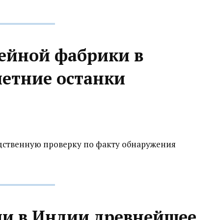
ейной фабрики в
летние останки
дственную проверку по факту обнаружения
и в Индии древнейшее