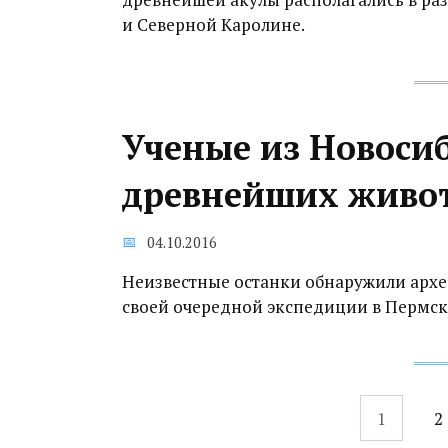
и Северной Каролине.
Ученые из Новоси
древнейших живо
04.10.2016
Неизвестные останки обнаружили архе
своей очередной экспедиции в Пермск
Навигация
1
2
по