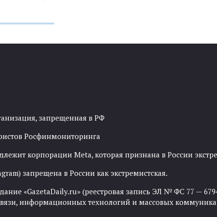
ганизация, запрещенная в РФ
рористов Росфинмониторинга
адлежит корпорации Meta, которая признана в России экст
agram) запрещена в России как экстремистская.
ние «GazetaDaily.ru» (реестровая запись ЭЛ № ФС 77 — 67944
 связи, информационных технологий и массовых коммуника