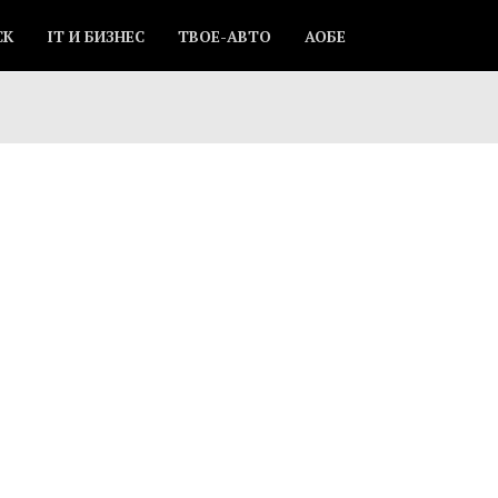
СК
IT И БИЗНЕС
ТВОЕ-АВТО
АОБЕ