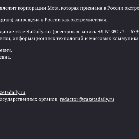
адлежит корпорации Meta, которая признана в России экст
agram) запрещена в России как экстремистская.
ние «GazetaDaily.ru» (реестровая запись ЭЛ № ФС 77 — 67944
 связи, информационных технологий и массовых коммуника
евич.
евна.
etadaily.ru
государственных органов:
redactor@gazetadaily.ru