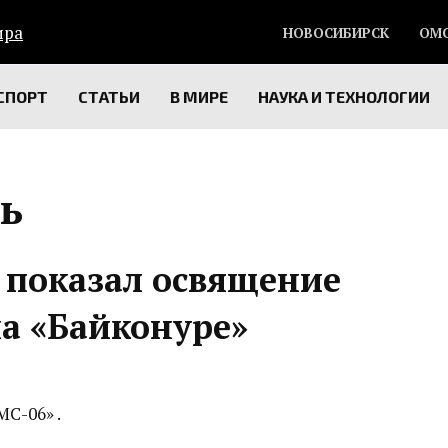
НОВОСИБИРСК
ОМ
СПОРТ
СТАТЬИ
В МИРЕ
НАУКА И ТЕХНОЛОГИИ
ь
 показал освящение
а «Байконуре»
С-06» .