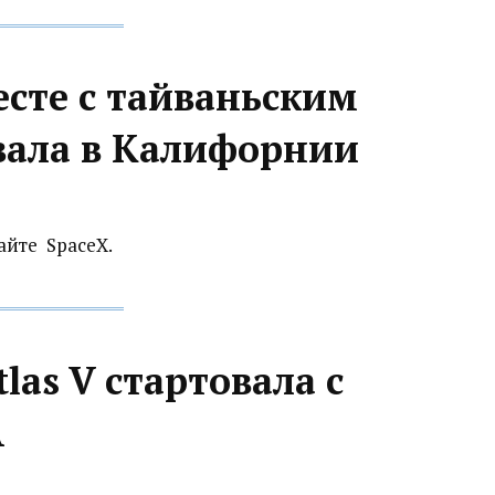
есте с тайваньским
вала в Калифорнии
айте SpaceX.
las V стартовала с
А