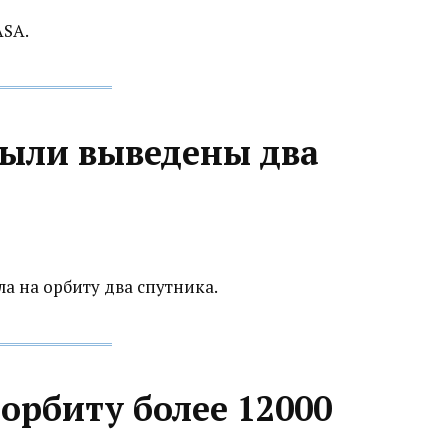
ASA.
были выведены два
ла на орбиту два спутника.
 орбиту более 12000