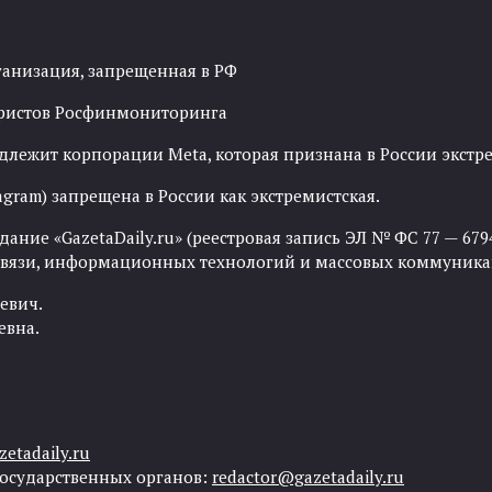
ганизация, запрещенная в РФ
рористов Росфинмониторинга
адлежит корпорации Meta, которая признана в России экст
agram) запрещена в России как экстремистская.
ние «GazetaDaily.ru» (реестровая запись ЭЛ № ФС 77 — 67944
 связи, информационных технологий и массовых коммуника
евич.
евна.
etadaily.ru
государственных органов:
redactor@gazetadaily.ru