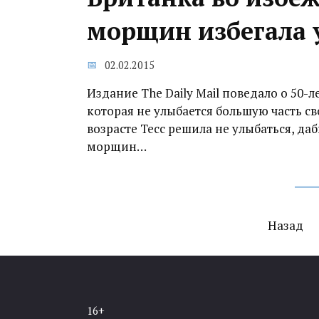
морщин избегала 
02.02.2015
Издание The Daily Mail поведало о 50-
которая не улыбается большую часть сво
возрасте Тесс решила не улыбаться, д
морщин…
Навигация
Назад
по
записям
16+