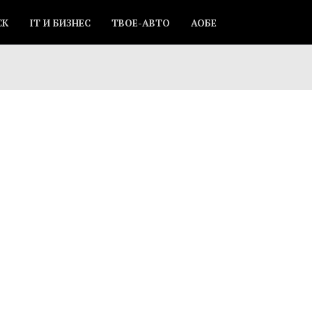
СК
IT И БИЗНЕС
ТВОЕ-АВТО
АОБЕ