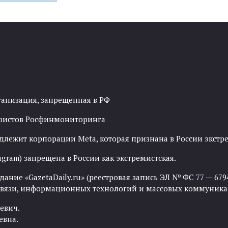
ганизация, запрещенная в РФ
рористов Росфинмониторинга
адлежит корпорации Meta, которая признана в России экст
agram) запрещена в России как экстремистская.
ние «GazetaDaily.ru» (реестровая запись ЭЛ № ФС 77 — 67944
 связи, информационных технологий и массовых коммуника
евич.
евна.