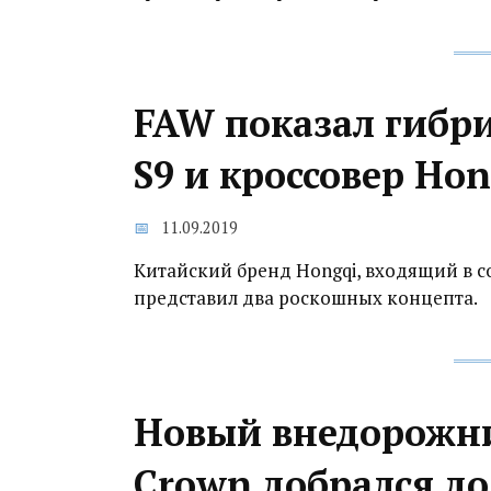
FAW показал гибр
S9 и кроссовер Hon
11.09.2019
Китайский бренд Hongqi, входящий в с
представил два роскошных концепта.
Новый внедорожни
Crown добрался до