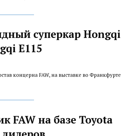
идный суперкар Hongqi
gqi E115
остав концерна FAW, на выставке во Франкфурте
к FAW на базе Toyota
 дилеров