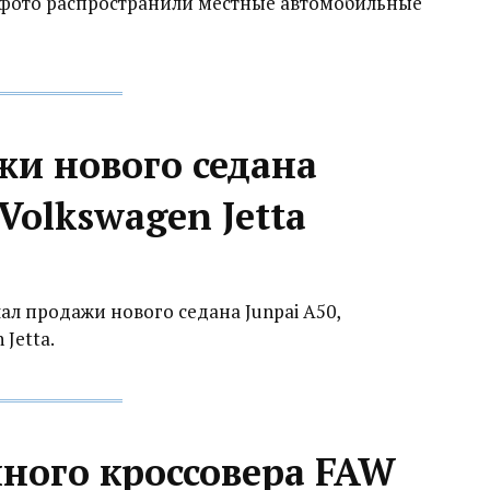
а фото распространили местные автомобильные
жи нового седана
Volkswagen Jetta‍
л продажи нового седана Junpai A50,
Jetta.
ного кроссовера FAW