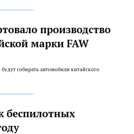
ртовало производство
йской марки FAW
 будут собирать автомобили китайского
к беспилотных
году