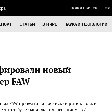
НОВОСИБИРСК
ОМ
СПОРТ
СТАТЬИ
В МИРЕ
НАУКА И ТЕХНОЛОГИИ
афировали новый
вер FAW
планах FAW привезти на росийский рынок новый
, что это будет модель под названием T77.