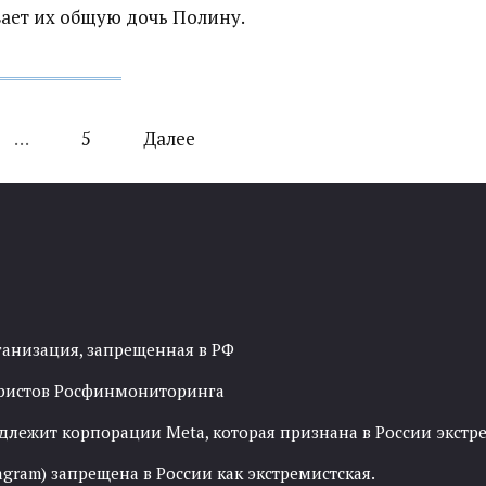
ает их общую дочь Полину.
…
5
Далее
ганизация, запрещенная в РФ
рористов Росфинмониторинга
адлежит корпорации Meta, которая признана в России экст
agram) запрещена в России как экстремистская.