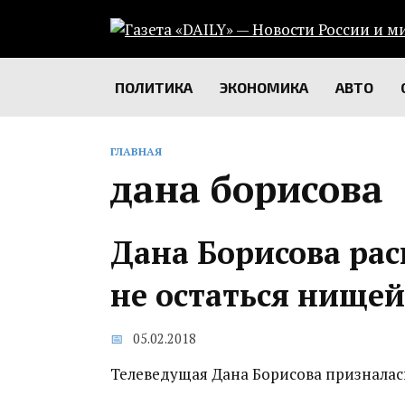
Перейти
к
содержанию
ПОЛИТИКА
ЭКОНОМИКА
АВТО
ГЛАВНАЯ
дана борисова
Дана Борисова ра
не остаться нищей
05.02.2018
Телеведущая Дана Борисова призналась