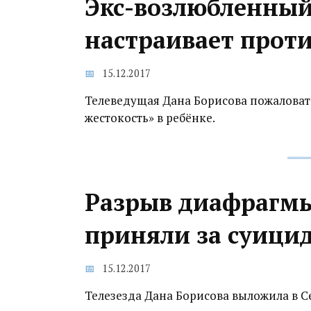
Экс-возлюбленный
настраивает проти
15.12.2017
Телеведущая Дана Борисова пожаловать
жестокость» в ребёнке.
Разрыв диафрагмы
приняли за суици
15.12.2017
Телезезда Дана Борисова выложила в С