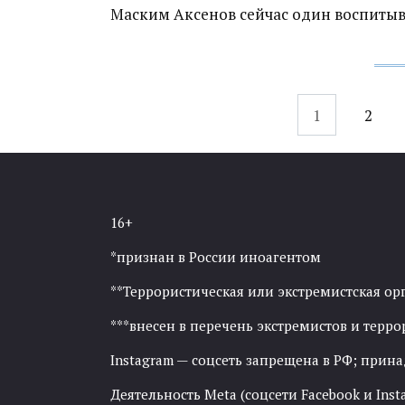
Маским Аксенов сейчас один воспитыв
Навигация
1
2
по
записям
16+
*признан в России иноагентом
**Террористическая или экстремистская ор
***внесен в перечень экстремистов и тер
Instagram — соцсеть запрещена в РФ; прин
Деятельность Meta (соцсети Facebook и Inst