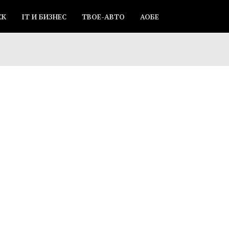
СК
IT И БИЗНЕС
ТВОЕ-АВТО
АОБЕ